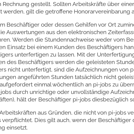
echnung gestellt. Sollten Arbeitskräfte über einen
 werden, gilt die getroffene Honorarvereinbarung 
om Beschäftiger oder dessen Gehilfen vor Ort zumin
e Auswertungen aus den elektronischen Zeiterfass
hren. Werden die Stundennachweise weder vom Besc
inen Einsatz bei einem Kunden des Beschäftigers hande
ers unterfertigen zu lassen. Mit der Unterfertigu
n des Beschäftigers werden die geleisteten Stunden
 nicht unterfertigt, sind die Aufzeichnungen von pi
nungen angeführten Stunden tatsächlich nicht geleist
fgefordert einmal wöchentlich an pi-jobs zu übermit
pi-jobs durch unrichtige oder unvollständige Aufzei
ten), hält der Beschäftiger pi-jobs diesbezüglich s
Arbeitskräften aus Gründen, die nicht von pi-jobs v
 verpflichtet. Dies gilt auch, wenn der Beschäftiger
g einsetzt.