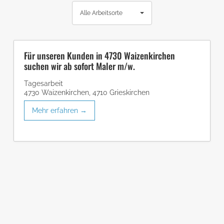
l
l
s
A
e
Alle Arbeitsorte
e
u
l
c
B
J
l
h
e
o
e
e
r
b
Für unseren Kunden in 4730 Waizenkirchen
n
A
suchen wir ab sofort Maler m/w.
e
s
r
i
b
Tagesarbeit
c
4730 Waizenkirchen
e
4710 Grieskirchen
h
i
Mehr erfahren
e
t
s
o
r
t
e