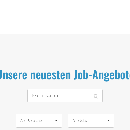
Unsere neuesten Job-Angebot
I
n
s
e
r
A
A
a
Alle Bereiche
Alle Jobs
l
l
t