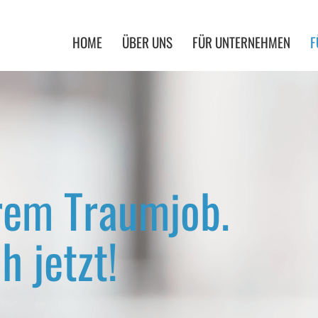
HOME
ÜBER UNS
FÜR UNTERNEHMEN
F
hrem Traumjob.
h jetzt!