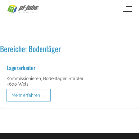
open naviga
Zum Inhalt springen
Bereiche:
Bodenläger
Lagerarbeiter
Kommissionieren
Bodenläger
Stapler
4600 Wels
Mehr erfahren