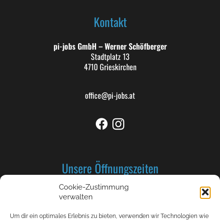
Kontakt
pi-jobs GmbH – Werner Schöfberger
Stadtplatz 13
4710 Grieskirchen
office@pi-jobs.at
Unsere Öffnungszeiten
Cookie-Zustimmung
Montag bis Donnerstag: 8-12 und 13-17 Uhr
verwalten
Freitag 8-12 Uhr
Um dir ein optimales Erlebnis zu bieten, verwenden wir Technologien wie