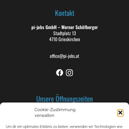
Kontakt
pi-jobs GmbH – Werner Schöfberger
Stadtplatz 13
4710 Grieskirchen
office@pi-jobs.at
Unsere Öffnungszeiten
Cookie-Zustimmung
Montag bis Donnerstag: 8-12 und 13-17 Uhr
verwalten
Freitag 8-12 Uhr
Um dir ein optimales Erlebnis zu bieten, verwenden wir Technologien wie