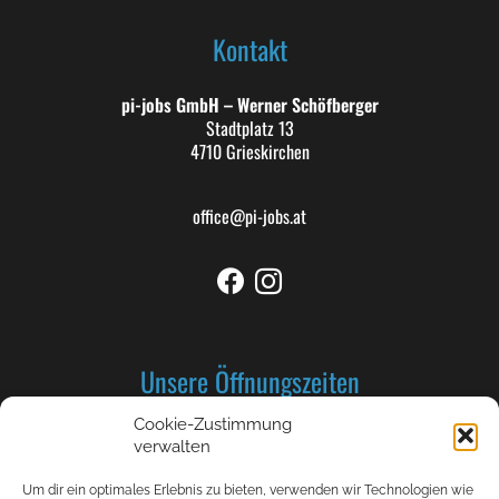
Kontakt
pi-jobs GmbH – Werner Schöfberger
Stadtplatz 13
4710 Grieskirchen
office@pi-jobs.at
Unsere Öffnungszeiten
Cookie-Zustimmung
Montag bis Donnerstag: 8-12 und 13-17 Uhr
verwalten
Freitag 8-12 Uhr
Um dir ein optimales Erlebnis zu bieten, verwenden wir Technologien wie