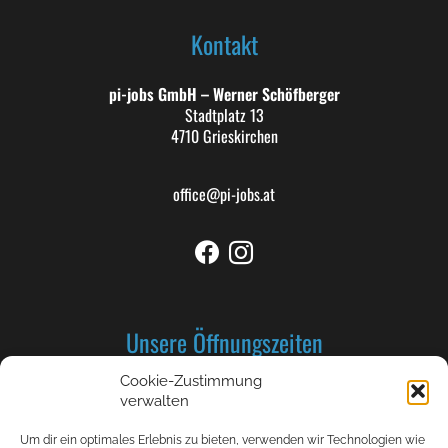
Kontakt
pi-jobs GmbH – Werner Schöfberger
Stadtplatz 13
4710 Grieskirchen
office@pi-jobs.at
Unsere Öffnungszeiten
Cookie-Zustimmung
Montag bis Donnerstag: 8-12 und 13-17 Uhr
verwalten
Freitag 8-12 Uhr
Um dir ein optimales Erlebnis zu bieten, verwenden wir Technologien wie