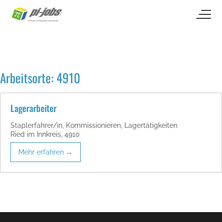
open naviga
Zum Inhalt springen
Arbeitsorte:
4910
Lagerarbeiter
Staplerfahrer/in
Kommissionieren
Lagertätigkeiten
Ried im Innkreis
4910
Mehr erfahren