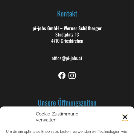
Kontakt
pi-jobs GmbH – Werner Schöfberger
Stadtplatz 13
4710 Grieskirchen
office@pi-jobs.at
Unsere Öffnungszeiten
Cookie-Zustimmung
Montag bis Donnerstag: 8-12 und 13-17 Uhr
verwalten
Freitag 8-12 Uhr
Um dir ein optimales Erlebnis zu bieten, verwenden wir Technologien wie