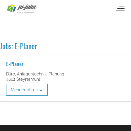
open naviga
Zum Inhalt springen
Jobs:
E-Planer
E-Planer
Büro
Anlagentechnik
Planung
4662 Steyrermühl
Mehr erfahren