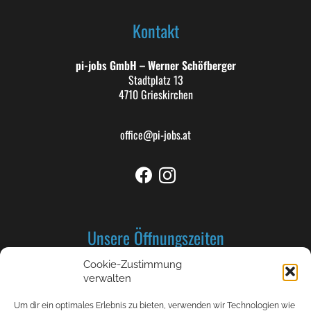
Kontakt
pi-jobs GmbH – Werner Schöfberger
Stadtplatz 13
4710 Grieskirchen
office@pi-jobs.at
Unsere Öffnungszeiten
Cookie-Zustimmung
Montag bis Donnerstag: 8-12 und 13-17 Uhr
verwalten
Freitag 8-12 Uhr
Um dir ein optimales Erlebnis zu bieten, verwenden wir Technologien wie