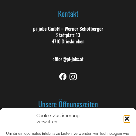
Kontakt
pi-jobs GmbH – Werner Schöfberger
Stadtplatz 13
4710 Grieskirchen
office@pi-jobs.at
Unsere Öffnungszeiten
Cookie-Zustimmung
Montag bis Donnerstag: 8-12 und 13-17 Uhr
verwalten
Freitag 8-12 Uhr
Um dir ein optimales Erlebnis zu bieten, verwenden wir Technologien wie