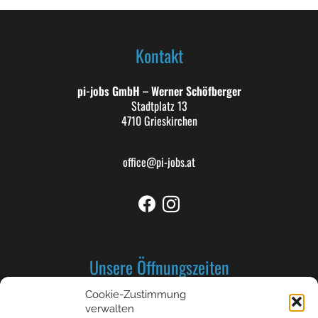
Kontakt
pi-jobs GmbH – Werner Schöfberger
Stadtplatz 13
4710 Grieskirchen
office@pi-jobs.at
Unsere Öffnungszeiten
Cookie-Zustimmung
Montag bis Donnerstag: 8-12 und 13-17 Uhr
verwalten