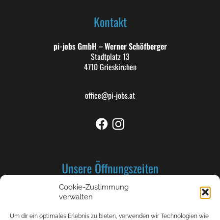
Kontakt
pi-jobs GmbH – Werner Schöfberger
Stadtplatz 13
4710 Grieskirchen
office@pi-jobs.at
Unsere Öffnungszeiten
Cookie-Zustimmung
Montag bis Donnerstag: 8-12 und 13-17 Uhr
verwalten
Freitag 8-12 Uhr
Um dir ein optimales Erlebnis zu bieten, verwenden wir Technologien wie